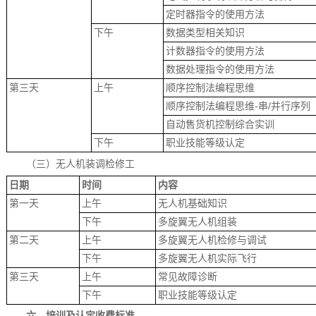
定时器指令的使用方法
下午
数据类型相关知识
计数器指令的使用方法
数据处理指令的使用方法
第三天
上午
顺序控制法编程思维
顺序控制法编程思维-串/并行序列
自动售货机控制综合实训
下午
职业技能等级认定
（三）无人机装调检修工
日期
时间
内容
第一天
上午
无人机基础知识
下午
多旋翼无人机组装
第二天
上午
多旋翼无人机检修与调试
下午
多旋翼无人机实际飞行
第三天
上午
常见故障诊断
下午
职业技能等级认定
六
、
培训及认定
收费标准