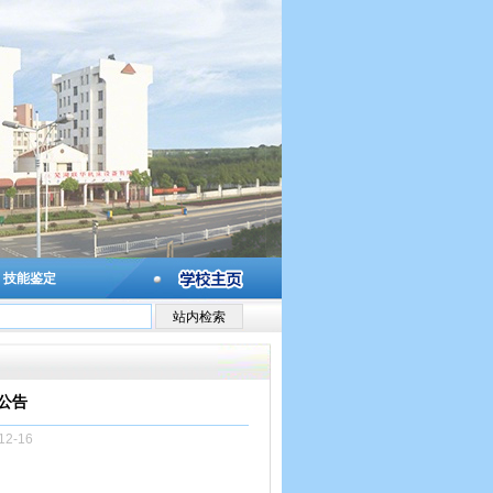
技能鉴定
施公告
2-16