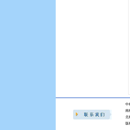
中
南
北
版