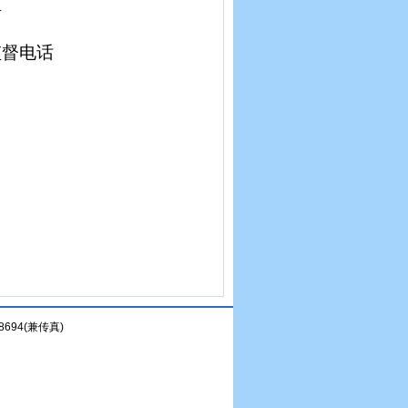
站
监督电话
694(兼传真)